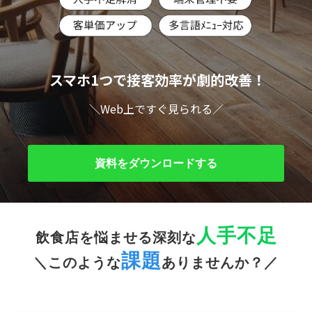
スマホ1つで接客効率が劇的改善！
＼Web上ですぐ見られる／
資料をダウンロードする
人手不足
飲食店を悩ませる深刻な
課題
＼このような
ありませんか？／