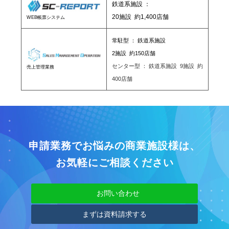
鉄道系施設 ：
20施設 約1,400店舗
WEB帳票システム
常駐型 ： 鉄道系施設
2施設 約150店舗
センター型 ： 鉄道系施設 9施設 約
売上管理業務
400店舗
申請業務でお悩みの商業施設様は、
お気軽にご相談ください
お問い合わせ
まずは資料請求する