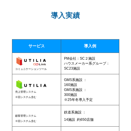
導入実績
サービス
導入例
PM会社：SC２施設
ハウスメーカー系グループ：
SC23施設
コミュニケーションツール
GMS系施設 ：
160施設
GMS系施設 ：
売上管理システム
300施設
※旧システム含む
※25年冬導入予定
鉄道系施設 ：
顧客管理システム
14施設 約650店舗
※旧システム含む