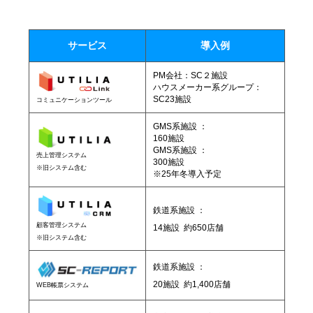
サービス
導入例
PM会社：SC２施設
ハウスメーカー系グループ：
SC23施設
コミュニケーションツール
GMS系施設 ：
160施設
GMS系施設 ：
売上管理システム
300施設
※旧システム含む
※25年冬導入予定
鉄道系施設 ：
顧客管理システム
14施設 約650店舗
※旧システム含む
鉄道系施設 ：
20施設 約1,400店舗
WEB帳票システム