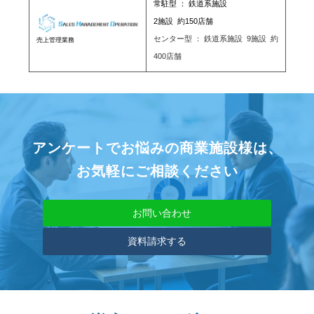
常駐型 ： 鉄道系施設
2施設 約150店舗
センター型 ： 鉄道系施設 9施設 約
売上管理業務
400店舗
アンケートでお悩みの商業施設様は、
お気軽にご相談ください
お問い合わせ
資料請求する